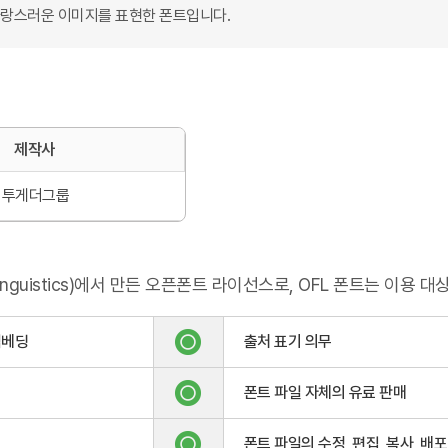
사랑스러운 이미지를 표현한 폰트입니다.
 통계법 제33조(비밀의 보호) 및 제34조(통계조사자의 의무)에 의거하여 비밀이 보장되며
제작사
선을 위한 자료로만 활용됨을 안내드립니다.
해주셔서 감사합니다.
투게더그룹
폰트 다운로드
창닫기
e of Linguistics)에서 만든 오픈폰트 라이선스로, OFL 폰트는 
 임베딩
출처 표기 의무
폰트 파일 자체의 유료 판매
폰트 파일의 수정, 편집, 복사, 