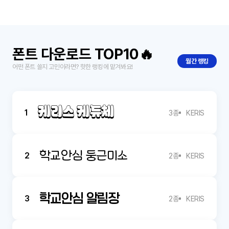
폰트 다운로드 TOP10🔥
월간 랭킹
어떤 폰트 쓸지 고민이라면? 핫한 랭킹에 맡겨봐요!
케리스 케듀체
1
3종
KERIS
학교안심 둥근미소
2
2종
KERIS
학교안심 알림장
3
2종
KERIS